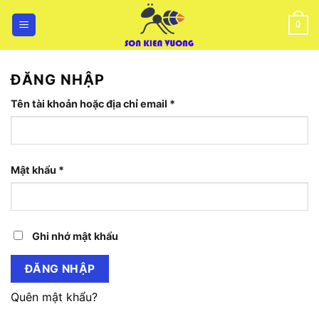
Bỏ
qua
0
nội
dung
ĐĂNG NHẬP
Bắt
Tên tài khoản hoặc địa chỉ email
*
buộc
Bắt
Mật khẩu
*
buộc
Ghi nhớ mật khẩu
ĐĂNG NHẬP
Quên mật khẩu?