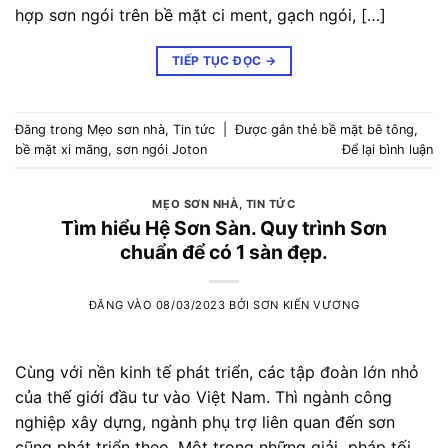
hợp sơn ngói trên bề mặt ci ment, gạch ngói, […]
TIẾP TỤC ĐỌC
→
Đăng trong
Mẹo sơn nhà
,
Tin tức
|
Được gắn thẻ
bề mặt bê tông
,
bề mặt xi măng
,
sơn ngói Joton
Để lại bình luận
MẸO SƠN NHÀ
,
TIN TỨC
Tìm hiểu Hệ Sơn Sàn. Quy trình Sơn
chuẩn để có 1 sàn đẹp.
ĐĂNG VÀO
08/03/2023
BỞI
SƠN KIẾN VƯƠNG
Cùng với nền kinh tế phát triển, các tập đoàn lớn nhỏ
của thế giới đầu tư vào Việt Nam. Thì ngành công
nghiệp xây dựng, ngành phụ trợ liên quan đến sơn
cũng phát triển theo. Một trong những giải pháp tối