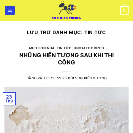
Bỏ
qua
0
nội
dung
LƯU TRỮ DANH MỤC:
TIN TỨC
MẸO SƠN NHÀ
,
TIN TỨC
,
UNCATEGORIZED
NHỮNG HIỆN TƯỢNG SAU KHI THI
CÔNG
ĐĂNG VÀO
09/23/2025
BỞI
SƠN KIẾN VƯƠNG
23
Th9