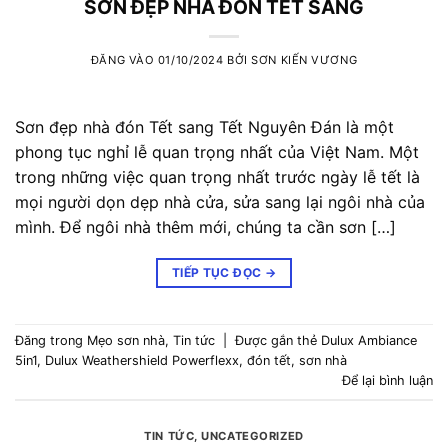
SƠN ĐẸP NHÀ ĐÓN TẾT SANG
ĐĂNG VÀO
01/10/2024
BỞI
SƠN KIẾN VƯƠNG
Sơn đẹp nhà đón Tết sang Tết Nguyên Đán là một
phong tục nghỉ lễ quan trọng nhất của Việt Nam. Một
trong những việc quan trọng nhất trước ngày lễ tết là
mọi người dọn dẹp nhà cửa, sửa sang lại ngôi nhà của
mình. Để ngôi nhà thêm mới, chúng ta cần sơn […]
TIẾP TỤC ĐỌC
→
Đăng trong
Mẹo sơn nhà
,
Tin tức
|
Được gắn thẻ
Dulux Ambiance
5in1
,
Dulux Weathershield Powerflexx
,
đón tết
,
sơn nhà
Để lại bình luận
TIN TỨC
,
UNCATEGORIZED