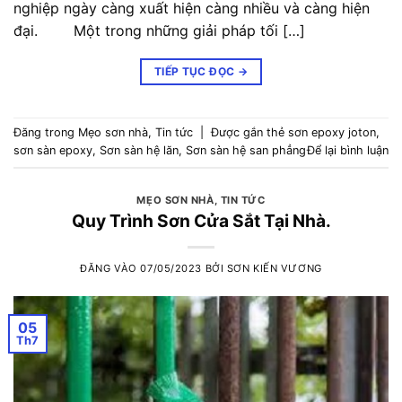
nghiệp ngày càng xuất hiện càng nhiều và càng hiện
đại. Một trong những giải pháp tối […]
TIẾP TỤC ĐỌC
→
Đăng trong
Mẹo sơn nhà
,
Tin tức
|
Được gắn thẻ
sơn epoxy joton
,
sơn sàn epoxy
,
Sơn sàn hệ lăn
,
Sơn sàn hệ san phẳng
Để lại bình luận
MẸO SƠN NHÀ
,
TIN TỨC
Quy Trình Sơn Cửa Sắt Tại Nhà.
ĐĂNG VÀO
07/05/2023
BỞI
SƠN KIẾN VƯƠNG
05
Th7