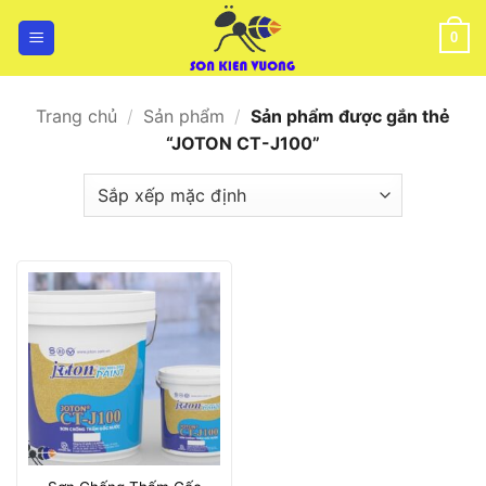
Bỏ
qua
0
nội
dung
Trang chủ
/
Sản phẩm
/
Sản phẩm được gắn thẻ
“JOTON CT-J100”