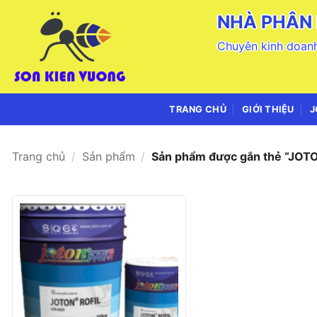
Bỏ
NHÀ PHÂN 
qua
nội
Chuyên kinh doanh
dung
TRANG CHỦ
GIỚI THIỆU
J
Trang chủ
/
Sản phẩm
/
Sản phẩm được gắn thẻ “JOT