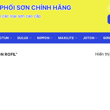
PHỐI SƠN CHÍNH HÃNG
T
k
 các loại sơn cao cấp
OTUN
DULUX
NIPPON
MAXILITE
JOTON
SƠN
Hiển th
ON ROFIL”