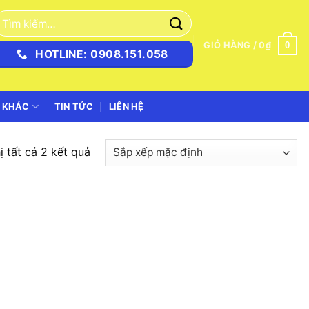
ìm
iếm:
0
GIỎ HÀNG /
0
₫
HOTLINE: 0908.151.058
 KHÁC
TIN TỨC
LIÊN HỆ
ị tất cả 2 kết quả