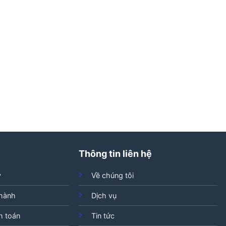
Thông tin liên hệ
ý
Về chúng tôi
 hành
Dịch vụ
h toán
Tin tức