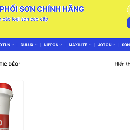
PHỐI SƠN CHÍNH HÃNG
T
k
 các loại sơn cao cấp
OTUN
DULUX
NIPPON
MAXILITE
JOTON
SƠN
Hiển th
TIC DẺO”