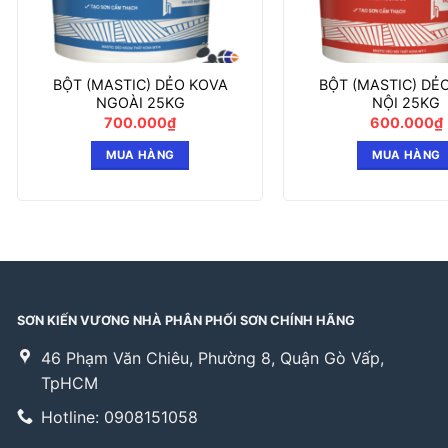
BỘT (MASTIC) DẺO KOVA
BỘT (MASTIC) DẺ
NGOÀI 25KG
NỘI 25KG
700.000
₫
600.000
₫
MUA HÀNG
MUA HÀNG
SƠN KIẾN VƯƠNG NHÀ PHÂN PHỐI SƠN CHÍNH HÃNG
46 Phạm Văn Chiêu, Phường 8, Quận Gò Vấp,
TpHCM
Hotline: 0908151058