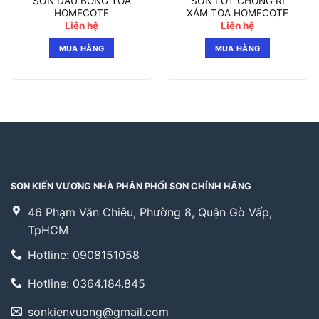
SƠN DẦU BÓNG TOA
SƠN LÓT CHỐNG RỈ
HOMECOTE
XÁM TOA HOMECOTE
Liên hệ
Liên hệ
MUA HÀNG
MUA HÀNG
SƠN KIẾN VƯƠNG NHÀ PHÂN PHỐI SƠN CHÍNH HÃNG
46 Phạm Văn Chiêu, Phường 8, Quận Gò Vấp,
TpHCM
Hotline: 0908151058
Hotline: 0364.184.845
sonkienvuong@gmail.com