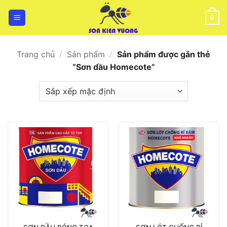
Bỏ
qua
0
nội
dung
Trang chủ
/
Sản phẩm
/
Sản phẩm được gắn thẻ
“Sơn dầu Homecote”