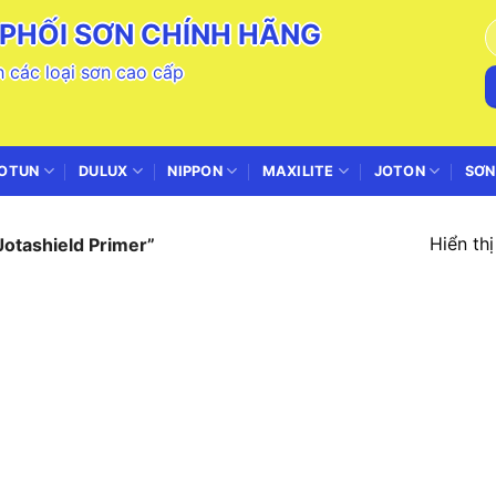
PHỐI SƠN CHÍNH HÃNG
T
k
 các loại sơn cao cấp
OTUN
DULUX
NIPPON
MAXILITE
JOTON
SƠN
Hiển th
otashield Primer”