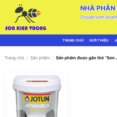
Bỏ
NHÀ PHÂN 
qua
nội
Chuyên kinh doanh
dung
TRANG CHỦ
GIỚI THIỆU
J
Trang chủ
/
Sản phẩm
/
Sản phẩm được gắn thẻ “Sơn J