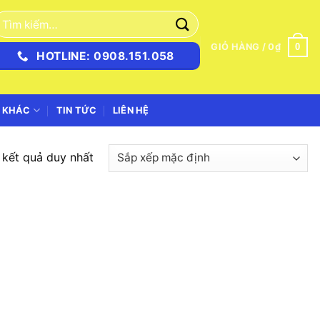
ìm
iếm:
0
GIỎ HÀNG /
0
₫
HOTLINE: 0908.151.058
 KHÁC
TIN TỨC
LIÊN HỆ
ị kết quả duy nhất