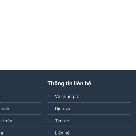
Thông tin liên hệ
ý
Về chúng tôi
 hành
Dịch vụ
h toán
Tin tức
rả
Liên hệ