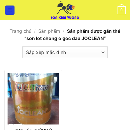
Bỏ
qua
0
nội
dung
Trang chủ
/
Sản phẩm
/
Sản phẩm được gắn thẻ
“son lot chong o goc dau JOCLEAN”