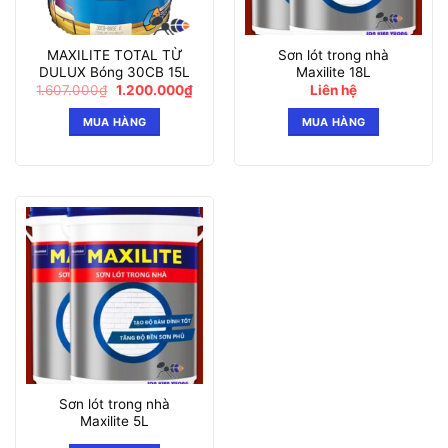
MAXILITE TOTAL TỪ
Sơn lót trong nhà
DULUX Bóng 30CB 15L
Maxilite 18L
Giá
Giá
1.607.000
₫
1.200.000
₫
Liên hệ
gốc
hiện
là:
tại
MUA HÀNG
MUA HÀNG
1.607.000₫.
là:
1.200.000₫.
Sơn lót trong nhà
Maxilite 5L