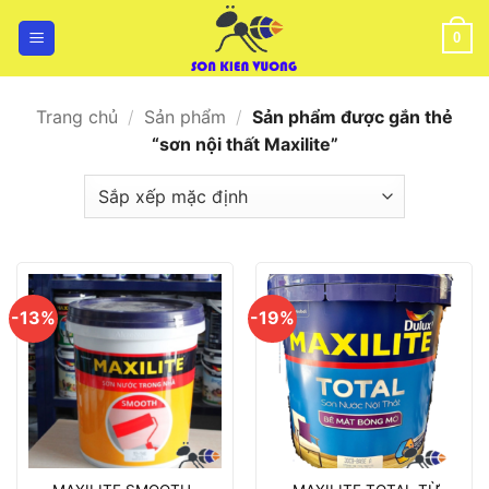
Bỏ
qua
0
nội
dung
Trang chủ
/
Sản phẩm
/
Sản phẩm được gắn thẻ
“sơn nội thất Maxilite”
-13%
-19%