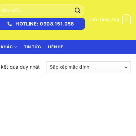
ìm
iếm:
0
GIỎ HÀNG /
0
₫
HOTLINE: 0908.151.058
 KHÁC
TIN TỨC
LIÊN HỆ
ị kết quả duy nhất