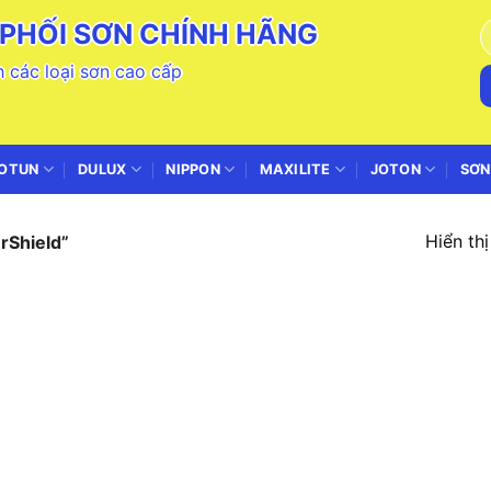
PHỐI SƠN CHÍNH HÃNG
T
k
 các loại sơn cao cấp
OTUN
DULUX
NIPPON
MAXILITE
JOTON
SƠN
Hiển th
rShield”