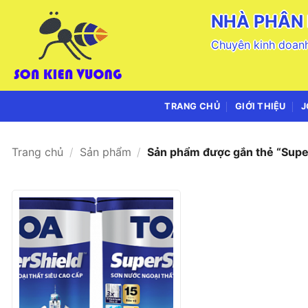
Bỏ
NHÀ PHÂN 
qua
nội
Chuyên kinh doanh
dung
TRANG CHỦ
GIỚI THIỆU
J
Trang chủ
/
Sản phẩm
/
Sản phẩm được gắn thẻ “Supe