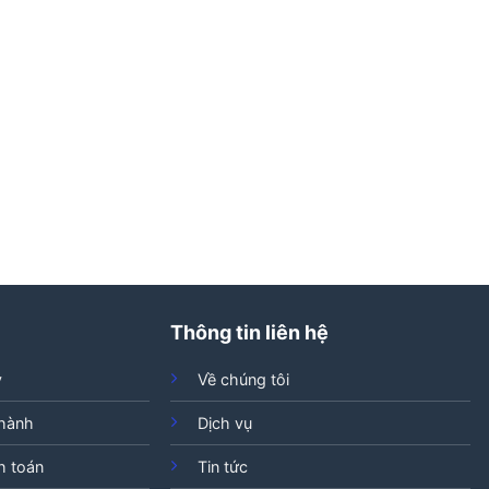
Thông tin liên hệ
ý
Về chúng tôi
 hành
Dịch vụ
h toán
Tin tức