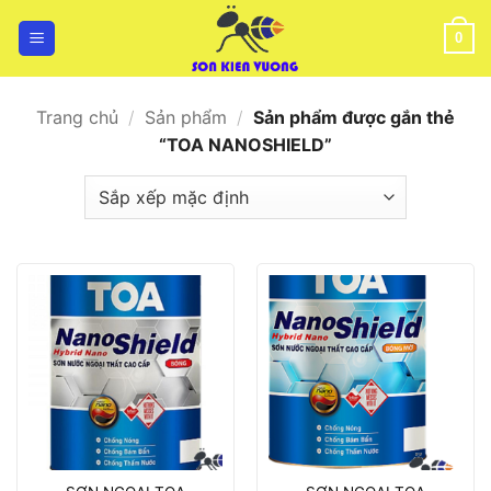
Bỏ
qua
0
nội
dung
Trang chủ
/
Sản phẩm
/
Sản phẩm được gắn thẻ
“TOA NANOSHIELD”