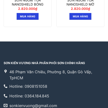
SƠN NGOẠI TOA
SƠN NGOẠI TOA
NANOSHIELD BÓNG
NANOSHIELD MỜ
2.820.000
₫
2.820.000
₫
MUA HÀNG
MUA HÀNG
SƠN KIẾN VƯƠNG NHÀ PHÂN PHỐI SƠN CHÍNH HÃNG
46 Phạm Văn Chiêu, Phường 8, Quận Gò Vấp,
TpHCM
Hotline: 0908151058
Hotline: 0364.184.845
sonkienvuong@gmail.com