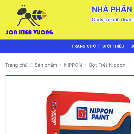
Bỏ
NHÀ PHÂN 
qua
nội
Chuyên kinh doanh
dung
TRANG CHỦ
GIỚI THIỆU
J
Trang chủ
/
Sản phẩm
/
NIPPON
/
Bột Trét Nippon