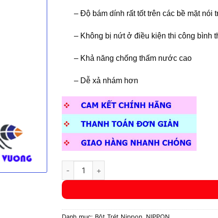
– Độ bám dính rất tốt trên các bề mặt nói t
– Không bị nứt ở điều kiện thi công bình
– Khả năng chống thấm nước cao
– Dễ xả nhám hơn
Bột Ngoại Thất NIPPON EXTERIOR PUTTY số 
Danh mục:
Bột Trét Nippon
,
NIPPON