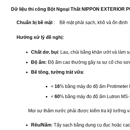
Dữ liệu thi công Bột Ngoại Thất
NIPPON EXTERIOR 
Chuẩn bị bề mặt
: Bề mặt phải sạch, khô và ổn định
Hướng xử lý đề nghị:
Chất dơ, bụi
: Lau, chùi bằng khăn ướt và làm s
Độ ẩm:
Độ ẩm cao thường gây ra sự cố cho sơn
Bê tông, tường trát vữa
:
<
16
% bằng máy đo độ ẩm Protimeter
<
60
% bằng máy đo độ ẩm Lutron MS
Mọi sự thấm nước phải được kiểm tra kỹ lưỡng và
Rêu/Nấm
: Tẩy sạch bằng dụng cụ đục hoặc cạo