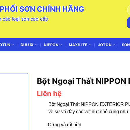
PHỐI SƠN CHÍNH HÃNG
T
k
 các loại sơn cao cấp
OTUN
DULUX
NIPPON
MAXILITE
JOTON
SƠN
Bột Ngoại Thất NIPPO
Liên hệ
Bột Ngoại Thất
NIPPON
EXTERIOR PUTT
về sự vá đầy các vết nứt nhỏ cũng như
– Cứng và rất bền