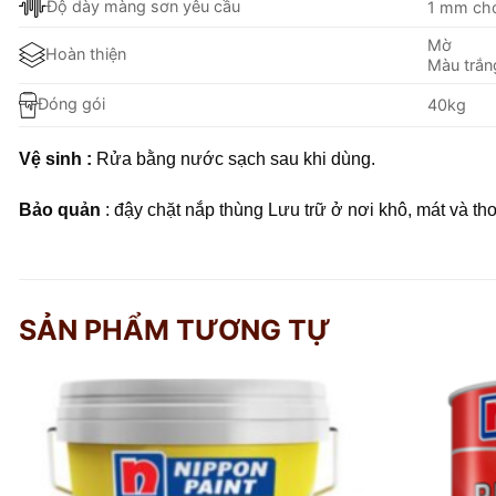
Độ dày màng sơn yêu cầu
1 mm cho
Mờ
Hoàn thiện
Màu trắn
Đóng gói
40kg
Vệ sinh :
Rửa bằng nước sạch sau khi dùng.
Bảo quản
: đậy chặt nắp thùng Lưu trữ ở nơi khô, mát và th
SẢN PHẨM TƯƠNG TỰ