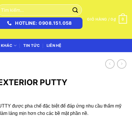
ìm
iếm:
0
GIỎ HÀNG /
0
₫
HOTLINE: 0908.151.058
 KHÁC
TIN TỨC
LIÊN HỆ
N EXTERIOR PUTTY
Y được pha chế đặc biệt để đáp ứng nhu cầu thẩm mỹ
 làm láng mịn hơn cho các bề mặt phần nề.