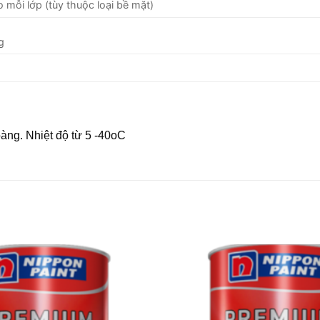
 mỗi lớp (tùy thuộc loại bề mặt)
g
oàng. Nhiệt độ từ 5 -40oC