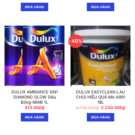
gốc
hiện
là:
tại
MUA HÀNG
MUA HÀNG
621.000₫.
là:
450.000₫.
-40%
DULUX AMBIANCE 5IN1
DULUX EASYCLEAN LAU
DIAMOND GLOW Siêu
CHÙI HIỆU QUẢ Mờ-A991
Bóng-66AB 1L
18L
Giá
Giá
415.000
₫
3.714.000
₫
2.230.000
₫
gốc
hiện
là:
tại
MUA HÀNG
MUA HÀNG
3.714.000₫.
là:
2.23