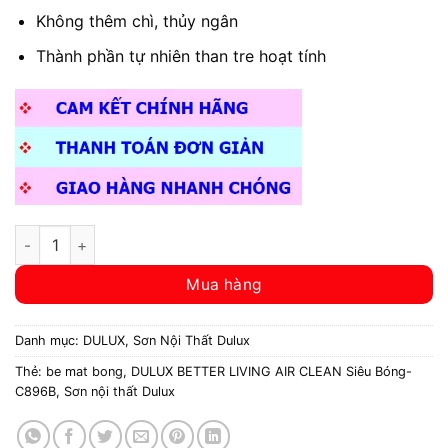
Không thêm chì, thủy ngân
Thành phần tự nhiên than tre hoạt tính
DULUX BETTER LIVING AIR CLEAN Siêu Bóng-C896B 5L số lư
Mua hàng
Danh mục:
DULUX
,
Sơn Nội Thất Dulux
Thẻ:
be mat bong
,
DULUX BETTER LIVING AIR CLEAN Siêu Bóng-
C896B
,
Sơn nội thất Dulux