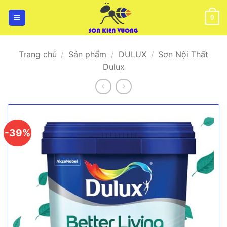
Bỏ
qua
0
nội
dung
Trang chủ
/
Sản phẩm
/
DULUX
/
Sơn Nội Thất
Dulux
-39%