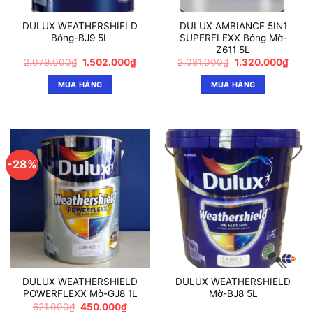
DULUX WEATHERSHIELD
DULUX AMBIANCE 5IN1
Bóng-BJ9 5L
SUPERFLEXX Bóng Mờ-
Z611 5L
Giá
Giá
Giá
Giá
2.079.000
₫
1.502.000
₫
2.081.000
₫
1.320.000
₫
gốc
hiện
gốc
hiện
là:
tại
là:
tại
MUA HÀNG
MUA HÀNG
2.079.000₫.
là:
2.081.000₫.
là:
1.502.000₫.
1.320
-28%
DULUX WEATHERSHIELD
DULUX WEATHERSHIELD
POWERFLEXX Mờ-GJ8 1L
Mờ-BJ8 5L
Giá
Giá
621.000
₫
450.000
₫