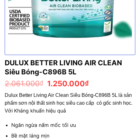
DULUX BETTER LIVING AIR CLEAN
Siêu Bóng-C896B 5L
Giá
Giá
2.061.000
1.250.000
₫
₫
gốc
hiện
Dulux Better Living Air Clean Siêu Bóng-C896B
5L là sản
là:
tại
phẩm sơn nội thất sinh học siêu cao cấp có gốc sinh học.
2.061.000₫.
là:
Kháng khuẩn hiệu quả
Với
1.250.000₫.
Ngăn ngừa nấm mốc tối ưu
Bề mặt láng mịn