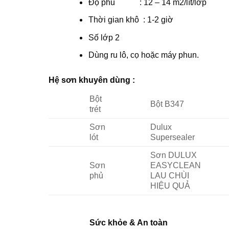
Độ phủ : 12 – 14 m2/lít/lớp
Thời gian khô : 1-2 giờ
Số lớp 2
Dùng ru lô, cọ hoặc máy phun.
Hệ sơn khuyên dùng :
Bột
Bột B347
trét
Sơn
Dulux
lót
Supersealer
Sơn DULUX
Sơn
EASYCLEAN
phủ
LAU CHÙI
HIỆU QUẢ
Sức khỏe & An toàn