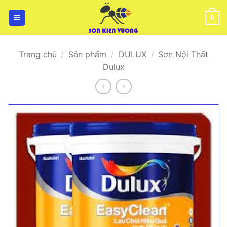
Bỏ
qua
0
nội
dung
Trang chủ
/
Sản phẩm
/
DULUX
/
Sơn Nội Thất
Dulux