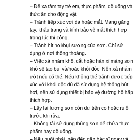
– Để xa tầm tay trẻ em, thực phẩm, đồ uống và
thức ăn cho động vật.
– Tránh tiếp xúc với da hoặc mắt. Mang găng
tay, khẩu trang và kính bảo vệ mắt thích hợp
trong lúc thi công.
– Tránh hít hơi/bụi sương của sơn. Chỉ sử
dụng ở nơi thông thoáng.
– Việc xả nhám khô, cắt hoặc hàn xì màng sơn
khô sẽ tạo bụi và/hoặc khói độc. Nên xả nhám
ướt nếu có thể. Nếu không thể tránh được tiếp
xúc với khói độc dù đã sử dụng hệ thống hút
hơi, nên sử dụng thiết bị bảo vệ đường hô hấp
thích hợp.
– Lấy lại lượng sơn còn dư trên cọ hoặc rulô
trước khi rửa.
– Không tái sử dụng thùng sơn để chứa thực
phẩm hay đồ uống.
– Nếu nuốt phải, nên đến gặp bác sĩ ngay và