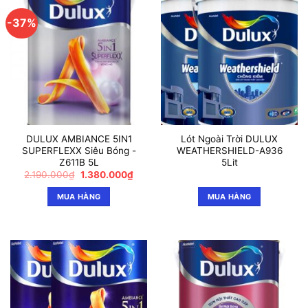
-37%
DULUX AMBIANCE 5IN1
Lót Ngoài Trời DULUX
SUPERFLEXX Siêu Bóng -
WEATHERSHIELD-A936
Z611B 5L
5Lit
Giá
Giá
2.190.000
₫
1.380.000
₫
gốc
hiện
là:
tại
MUA HÀNG
MUA HÀNG
2.190.000₫.
là:
1.380.000₫.