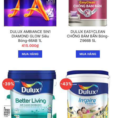
DULUX AMBIANCE 5IN1
DULUX EASYCLEAN
DIAMOND GLOW Siêu
CHỐNG BÁM BẨN Bóng-
Bóng-66AB 1L
Z966B 5L
415.000
₫
MUA HÀNG
MUA HÀNG
-39%
-43%