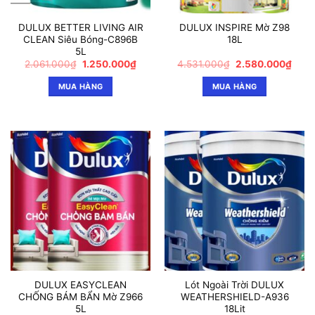
DULUX BETTER LIVING AIR
DULUX INSPIRE Mờ Z98
CLEAN Siêu Bóng-C896B
18L
5L
Giá
Giá
Giá
Giá
2.061.000
₫
1.250.000
₫
4.531.000
₫
2.580.000
₫
gốc
hiện
gốc
hiện
là:
tại
là:
tại
MUA HÀNG
MUA HÀNG
2.061.000₫.
là:
4.531.000₫.
là:
1.250.000₫.
2.58
DULUX EASYCLEAN
Lót Ngoài Trời DULUX
CHỐNG BÁM BẨN Mờ Z966
WEATHERSHIELD-A936
5L
18Lit