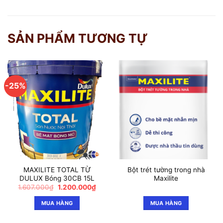
SẢN PHẨM TƯƠNG TỰ
-25%
MAXILITE TOTAL TỪ
Bột trét tường trong nhà
DULUX Bóng 30CB 15L
Maxilite
Giá
Giá
1.607.000
₫
1.200.000
₫
gốc
hiện
là:
tại
MUA HÀNG
MUA HÀNG
1.607.000₫.
là:
1.200.000₫.