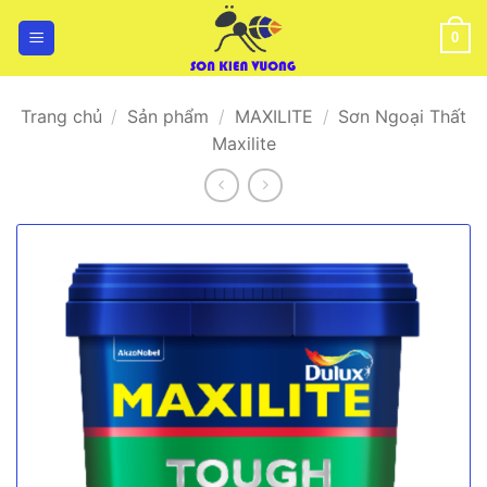
Bỏ
qua
0
nội
dung
Trang chủ
/
Sản phẩm
/
MAXILITE
/
Sơn Ngoại Thất
Maxilite