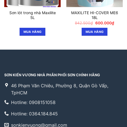
Sơn lót trong nhà Maxilite
MAXILITE HI-COVER ME6
5L
18L
Giá
Giá
842.500
₫
600.000
₫
gốc
hiện
là:
tại
MUA HÀNG
MUA HÀNG
842.500₫.
là:
600.00
SƠN KIẾN VƯƠNG NHÀ PHÂN PHỐI SƠN CHÍNH HÃNG
46 Phạm Văn Chiêu, Phường 8, Quận Gò Vấp,
TpHCM
Hotline: 0908151058
Hotline: 0364.184.845
sonkienvuong@gmail.com