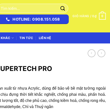
ìm
iếm:
0
GIỎ HÀNG /
0
₫
HOTLINE: 0908.151.058
 KHÁC
TIN TỨC
LIÊN HỆ
SUPERTECH PRO
n xuất từ nhựa Acrylic, dùng để bảo vệ bề mặt tường ngoài
chịu đựng thời tiết khắc nghiệt, chống phai màu, phấn hoá.
 lượng tốt, độ che phủ cao, chống kiềm hoá, chống rong rêu,
rmaldehyde, Chì và Thuỷ ngân