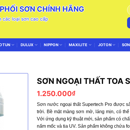
PHỐI SƠN CHÍNH HÃNG
T
k
 các loại sơn cao cấp
OTUN
DULUX
NIPPON
MAXILITE
JOTON
SƠN
SƠN NGOẠI THẤT TOA 
1.250.000
₫
Sơn nước ngoại thất Supertech Pro được sả
trời. Bề mặt màng sơn mờ, láng mịn, có thể 
Với ứng dụng kỹ thuật mới, sản phẩm có chất
nấm mốc và tia UV. Sản phẩm không chứa fo