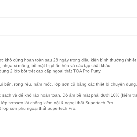
ược khô cứng hoàn toàn sau 28 ngày trong điều kiện bình thường (nhi
, nhựa xi măng, bề mặt bị phấn hóa và các tạp chất khác.
ụng 2 lớp bột trét cao cấp ngoại thất TOA Pro Putty.
ụi bẩn, rong rêu, nấm mốc, lớp sơn cũ bằng các thiệt bị chuyên dụng.
sạch và để khô ráo hoàn toàn. Độ ẩm bề mặt phải dưới 16% (kiểm tra 
 lớp sơnsơn lót chống kiềm nội & ngoại thất Supertech Pro
 lớp sơn phủ ngoại thất Supertech Pro.