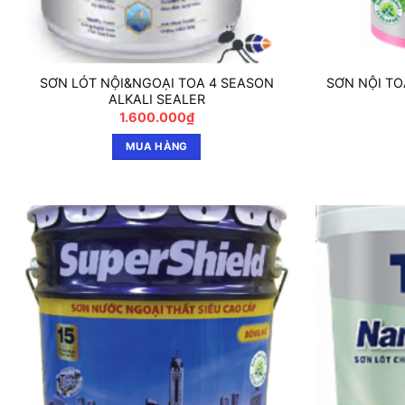
SƠN LÓT NỘI&NGOẠI TOA 4 SEASON
SƠN NỘI T
ALKALI SEALER
1.600.000
₫
MUA HÀNG