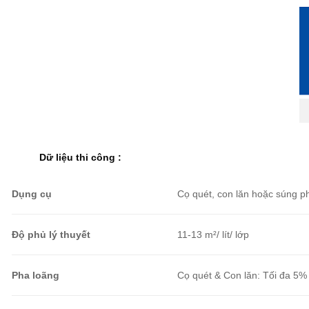
Dữ liệu thi công
:
Dụng cụ
Cọ quét, con lăn hoặc súng p
Độ phủ lý thuyết
11-13 m²/ lít/ lớp
Pha loãng
Cọ quét & Con lăn: Tối đa 5%