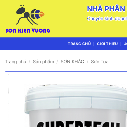
Bỏ
NHÀ PHÂN 
qua
nội
Chuyên kinh doanh
dung
TRANG CHỦ
GIỚI THIỆU
J
Trang chủ
/
Sản phẩm
/
SƠN KHÁC
/
Sơn Toa