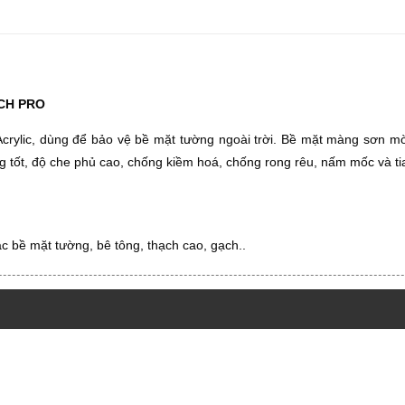
CH PRO
rylic, dùng để bảo vệ bề mặt tường ngoài trời. Bề mặt màng sơn mờ, 
ng tốt, độ che phủ cao, chống kiềm hoá, chống rong rêu, nấm mốc và 
c bề mặt tường, bê tông, thạch cao, gạch..