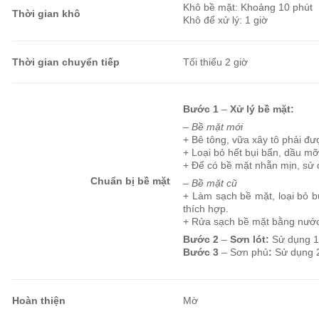
Khô bề mặt: Khoảng 10 phút
Thời gian khô
Khô để xử lý: 1 giờ
Thời gian chuyển tiếp
Tối thiểu 2 giờ
Bước 1
–
Xử lý bề mặt:
– Bề mặt mới
+ Bê tông, vữa xây tô phải đ
+ Loại bỏ hết bụi bẩn, dầu mỡ
+ Để có bề mặt nhẵn mịn, sử d
Chuẩn bị bề mặt
– Bề mặt cũ
+ Làm sạch bề mặt, loại bỏ b
thích hợp.
+ Rửa sạch bề mặt bằng nước 
Bước 2
–
Sơn lót:
Sử dụng 1
Bước 3
– Sơn phủ
:
Sử dụng 2
Hoàn thiện
Mờ