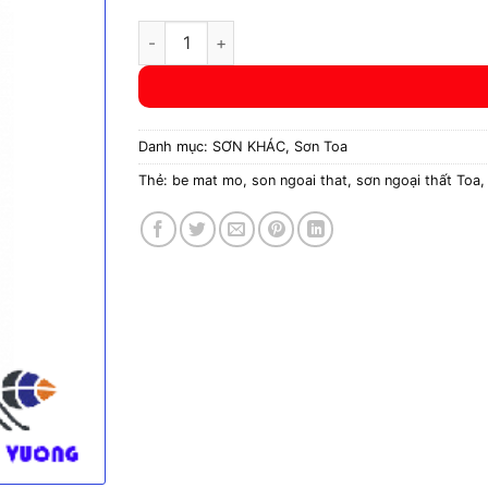
SƠN NGOẠI THẤT TOA SUPERTECH PRO số lư
Danh mục:
SƠN KHÁC
,
Sơn Toa
Thẻ:
be mat mo
,
son ngoai that
,
sơn ngoại thất Toa