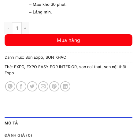
– Mau khô 30 phút.
– Láng mịn.
SƠN NỘI THẤT EXPO EASY FOR INTERIOR số lượng
Mua hàng
Danh mục:
Sơn Expo
,
SƠN KHÁC
Thẻ:
EXPO
,
EXPO EASY FOR INTERIOR
,
son noi that
,
sơn nội thất
Expo
MÔ TẢ
ĐÁNH GIÁ (0)