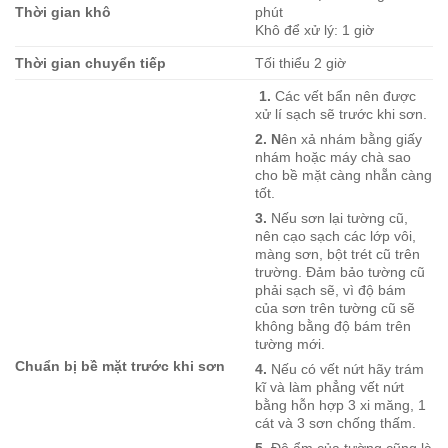
Thời gian khô
phút
Khô để xử lý: 1 giờ
Thời gian chuyển tiếp
Tối thiểu 2 giờ
1.
Các vết bẩn nên được
xử lí sạch sẽ trước khi sơn.
2. N
ên xả nhám bằng giấy
nhám hoặc máy chà sao
cho bề mặt càng nhẵn càng
tốt.
3.
Nếu sơn lại tường cũ,
nên cạo sạch các lớp vôi,
màng sơn, bột trét cũ trên
trường. Đảm bảo tường cũ
phải sạch sẽ, vì độ bám
của sơn trên tường cũ sẽ
không bằng độ bám trên
tường mới.
Chuẩn bị bề mặt trước khi sơn
4.
Nếu có vết nứt hãy trám
kĩ và làm phẳng vết nứt
bằng hỗn hợp 3 xi măng, 1
cát và 3 sơn chống thấm.