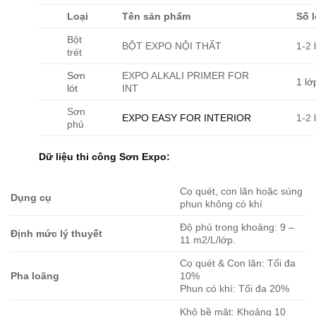
Loại
Tên sản phẩm
Số 
Bột
BỘT EXPO NỘI THẤT
1-2 
trét
Sơn
EXPO ALKALI PRIMER FOR
1 lớ
lót
INT
Sơn
1-2 
EXPO EASY FOR INTERIOR
phủ
Dữ liệu thi công Sơn Expo:
Cọ quét, con lăn hoặc súng
Dụng cụ
phun không có khí
Độ phủ trong khoảng: 9 –
Định mức lý thuyết
11 m2/L/lớp.
Cọ quét & Con lăn: Tối đa
Pha loãng
10%
Phun có khí: Tối đa 20%
Khô bề mặt: Khoảng 10