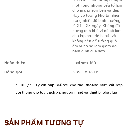
5.
Độ ẩm của tường cũng là
một trong những yếu tố làm
cho màng sơn bền và đẹp.
Hãy để tường khô tự nhiên
trong nhiệt độ bình thường
từ 21 – 28 ngày. Không để
tường quá khô vì nó sẽ làm
cho lớp sơn dễ bị nứt và
không nên để tường quá
ẩm vì nó sẽ làm giảm độ
bám dính của sơn.
Hoàn thiện
Loại sơn: Mờ
Đóng gói
3.35 Lít/ 18 Lít
* Lưu ý : Đậy kín nắp, để nơi khô ráo, thoáng mát, kết hợp
với thông gió tốt, cách xa nguồn nhiệt và thiết bị phát lửa.
SẢN PHẨM TƯƠNG TỰ