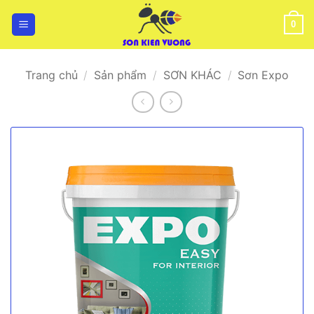
Bỏ
qua
0
nội
dung
Trang chủ
/
Sản phẩm
/
SƠN KHÁC
/
Sơn Expo