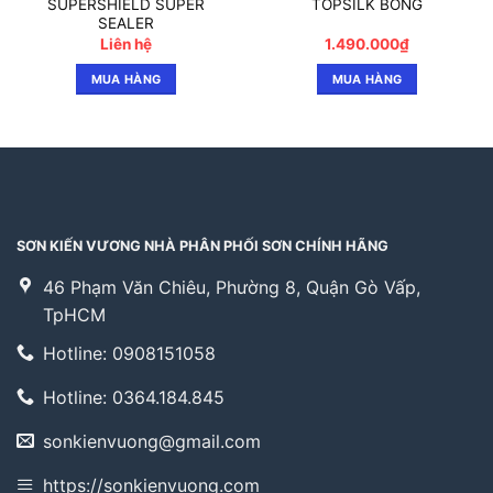
SUPERSHIELD SUPER
TOPSILK BÓNG
SEALER
Liên hệ
1.490.000
₫
MUA HÀNG
MUA HÀNG
SƠN KIẾN VƯƠNG NHÀ PHÂN PHỐI SƠN CHÍNH HÃNG
46 Phạm Văn Chiêu, Phường 8, Quận Gò Vấp,
TpHCM
Hotline: 0908151058
Hotline: 0364.184.845
sonkienvuong@gmail.com
https://sonkienvuong.com