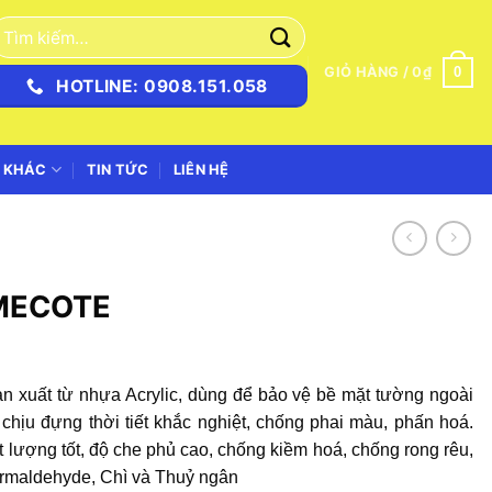
ìm
iếm:
0
GIỎ HÀNG /
0
₫
HOTLINE: 0908.151.058
 KHÁC
TIN TỨC
LIÊN HỆ
OMECOTE
n xuất từ nhựa Acrylic, dùng để bảo vệ bề mặt tường ngoài
chịu đựng thời tiết khắc nghiệt, chống phai màu, phấn hoá.
 lượng tốt, độ che phủ cao, chống kiềm hoá, chống rong rêu,
rmaldehyde, Chì và Thuỷ ngân