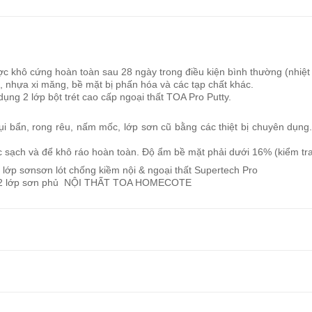
ược khô cứng hoàn toàn sau 28 ngày trong điều kiện bình thường (nhi
, nhựa xi măng, bề mặt bị phấn hóa và các tạp chất khác.
ụng 2 lớp bột trét cao cấp ngoại thất TOA Pro Putty.
ụi bẩn, rong rêu, nấm mốc, lớp sơn cũ bằng các thiệt bị chuyên dụng.
sạch và để khô ráo hoàn toàn. Độ ẩm bề mặt phải dưới 16% (kiểm tra 
 lớp sơnsơn lót chống kiềm nội & ngoại thất Supertech Pro
2 lớp sơn phủ NỘI THẤT TOA HOMECOTE