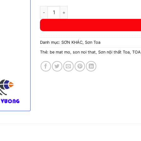
SƠN NỘI THẤT TOA HOMECOTE số lượng
Danh mục:
SƠN KHÁC
,
Sơn Toa
Thẻ:
be mat mo
,
son noi that
,
Sơn nội thất Toa
,
TOA