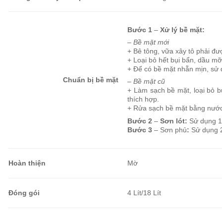
Bước 1
–
Xử lý bề mặt:
– Bề mặt mới
+ Bê tông, vữa xây tô phải đ
+ Loại bỏ hết bụi bẩn, dầu mỡ
+ Để có bề mặt nhẵn mịn, sử d
Chuẩn bị bề mặt
– Bề mặt cũ
+ Làm sạch bề mặt, loại bỏ b
thích hợp.
+ Rửa sạch bề mặt bằng nước 
Bước 2
–
Sơn lót:
Sử dụng 1
Bước 3
– Sơn phủ
:
Sử dụng 
Hoàn thiện
Mờ
Đóng gói
4 Lít/18 Lít