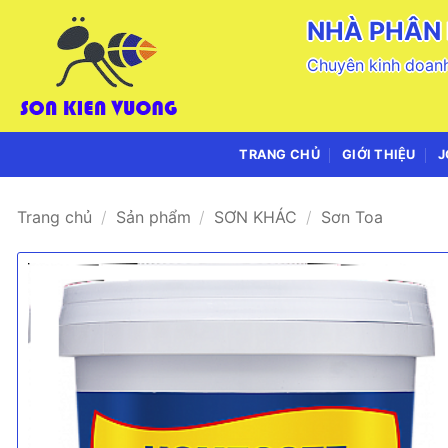
Bỏ
NHÀ PHÂN 
qua
nội
Chuyên kinh doanh
dung
TRANG CHỦ
GIỚI THIỆU
J
Trang chủ
/
Sản phẩm
/
SƠN KHÁC
/
Sơn Toa