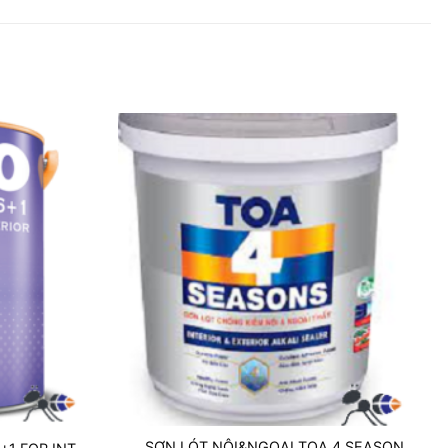
SƠN LÓT NỘI&NGOẠI TOA 4 SEASON