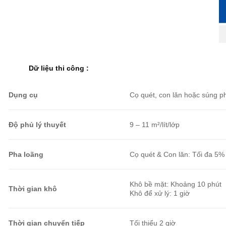
Dữ liệu thi công
:
Dụng cụ
Cọ quét, con lăn hoặc súng p
Độ phủ lý thuyết
9 – 11 m²/lít/lớp
Pha loãng
Cọ quét & Con lăn: Tối đa 5%
Khô bề mặt: Khoảng 10 phút
Thời gian khô
Khô để xử lý: 1 giờ
Thời gian chuyển tiếp
Tối thiểu 2 giờ