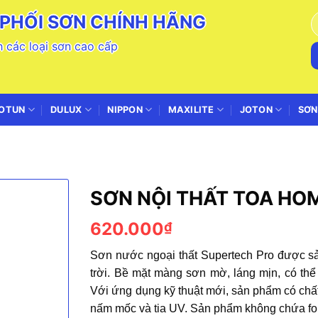
PHỐI SƠN CHÍNH HÃNG
T
k
 các loại sơn cao cấp
OTUN
DULUX
NIPPON
MAXILITE
JOTON
SƠN
SƠN NỘI THẤT TOA H
620.000
₫
Sơn nước ngoại thất Supertech Pro được sả
trời. Bề mặt màng sơn mờ, láng mịn, có thể 
Với ứng dụng kỹ thuật mới, sản phẩm có chất
nấm mốc và tia UV. Sản phẩm không chứa fo