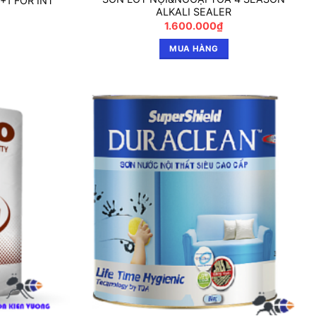
+1 FOR INT
ALKALI SEALER
1.600.000
₫
MUA HÀNG