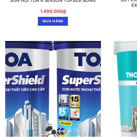
SƠN NỘI TOA 4 SEASON TOPSILK BÓNG
EX
1.490.000
₫
MUA HÀNG