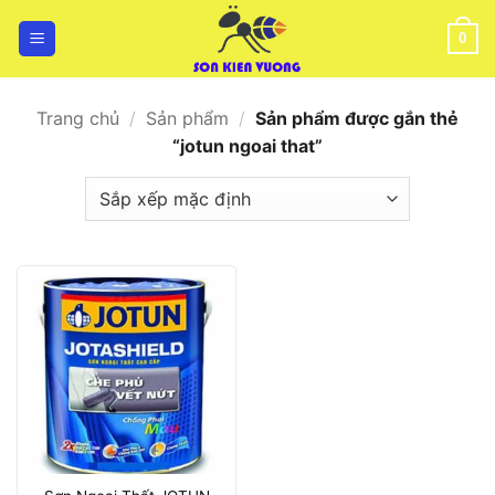
Bỏ
qua
0
nội
dung
Trang chủ
/
Sản phẩm
/
Sản phẩm được gắn thẻ
“jotun ngoai that”