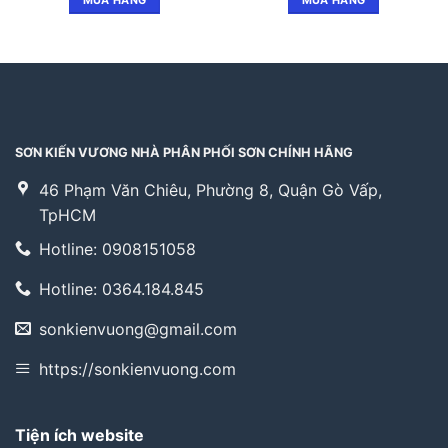
MUA HÀNG
MUA HÀNG
343.000₫.
là:
285.000₫.
SƠN KIẾN VƯƠNG NHÀ PHÂN PHỐI SƠN CHÍNH HÃNG
46 Phạm Văn Chiêu, Phường 8, Quận Gò Vấp,
TpHCM
Hotline: 0908151058
Hotline: 0364.184.845
sonkienvuong@gmail.com
https://sonkienvuong.com
Tiện ích website