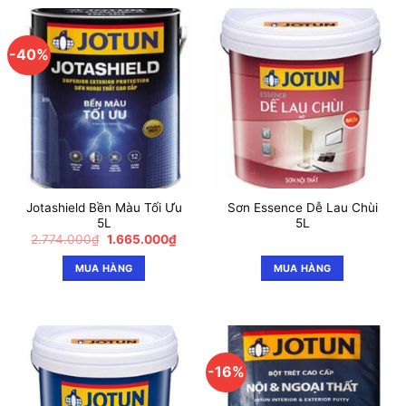
-40%
Jotashield Bền Màu Tối Ưu
Sơn Essence Dễ Lau Chùi
5L
5L
Giá
Giá
2.774.000
₫
1.665.000
₫
gốc
hiện
là:
tại
MUA HÀNG
MUA HÀNG
2.774.000₫.
là:
1.665.000₫.
-16%