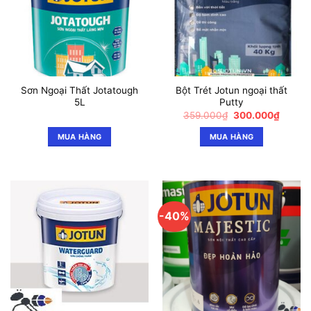
Sơn Ngoại Thất Jotatough
Bột Trét Jotun ngoại thất
5L
Putty
Giá
Giá
359.000
₫
300.000
₫
gốc
hiện
là:
tại
MUA HÀNG
MUA HÀNG
359.000₫.
là:
300.0
-40%