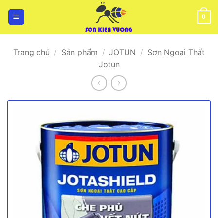
Bỏ
qua
0
nội
dung
Trang chủ
/
Sản phẩm
/
JOTUN
/
Sơn Ngoại Thất
Jotun