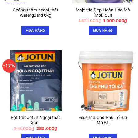
Chống thấm ngoại thất
Majestic Đẹp Hoàn Hảo Mờ
Waterguard 6kg
(Mới) 5Lit
Giá
Giá
1.679.000
₫
1.000.000
₫
gốc
hiện
là:
tại
MUA HÀNG
MUA HÀNG
1.679.000₫.
là:
1.000
-17%
Bột trét Jotun Ngoại thất
Essence Che Phủ Tối Đa
Xám
Mờ 5L
Giá
Giá
343.000
₫
285.000
₫
gốc
hiện
là:
tại