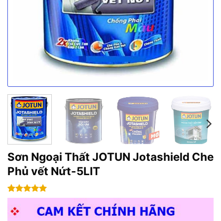
Sơn Ngoại Thất JOTUN Jotashield Che
Phủ vết Nứt-5LIT
5
1
trên 5
dựa trên
đánh giá