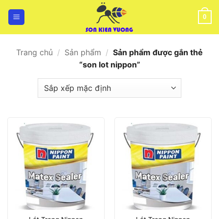
Bỏ
qua
0
nội
dung
Trang chủ
/
Sản phẩm
/
Sản phẩm được gắn thẻ
“son lot nippon”