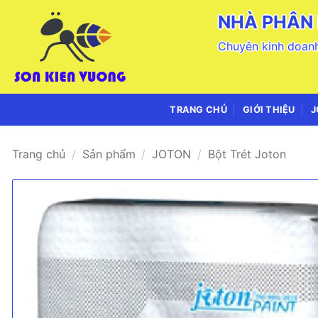
Bỏ
NHÀ PHÂN 
qua
nội
Chuyên kinh doanh
dung
TRANG CHỦ
GIỚI THIỆU
J
Trang chủ
/
Sản phẩm
/
JOTON
/
Bột Trét Joton