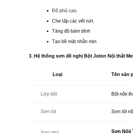
Độ phủ cao.
Che lấp các vết nứt.
Tăng độ bám dính
Tạo bề mặt nhẵn mịn
3. Hệ thống sơn đề nghị
Bột Joton Nội thất Me
Loại
Tên sản 
Lớp bột
Bột nộii t
Sơn lót
Sơn lót nộ
Sơn Nộii 
Sơn phủ