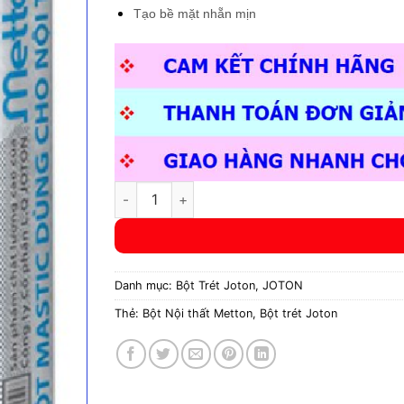
Tạo bề mặt nhẵn mịn
Bột Joton Nội thất Metton số lượng
Danh mục:
Bột Trét Joton
,
JOTON
Thẻ:
Bột Nội thất Metton
,
Bột trét Joton