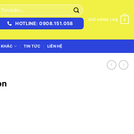
ìm
iếm:
0
GIỎ HÀNG /
0
₫
HOTLINE: 0908.151.058
 KHÁC
TIN TỨC
LIÊN HỆ
on