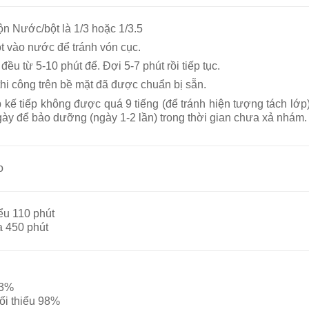
rộn Nước/bột là 1/3 hoặc 1/3.5
ột vào nước để tránh vón cục.
đều từ 5-10 phút để. Đợi 5-7 phút rồi tiếp tục.
thi công trên bề mặt đã được chuẩn bị sẵn.
p kế tiếp không được quá 9 tiếng (để tránh hiện tượng tách lớ
gày để bảo dưỡng (ngày 1-2 lần) trong thời gian chưa xả nhám.
o
iểu 110 phút
đa 450 phút
 3%
ối thiểu 98%