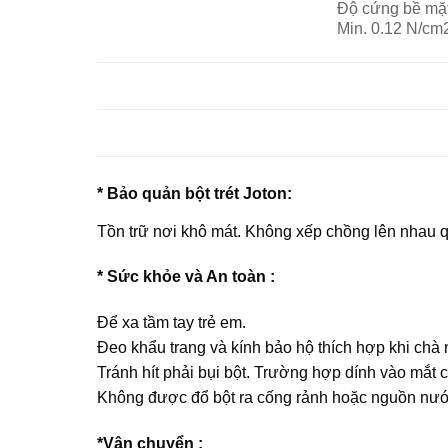
Độ cứng bề mặt 
Min. 0.12 N/cm
* Bảo quản bột trét Joton:
Tồn trữ nơi khô mát. Không xếp chồng lên nhau 
* Sức khỏe và An toàn :
Để xa tầm tay trẻ em.
Đeo khẩu trang và kính bảo hộ thích hợp khi chà
Tránh hít phải bụi bột. Trường hợp dính vào mắt 
Không được đổ bột ra cống rảnh hoặc nguồn nướ
*Vận chuyển :