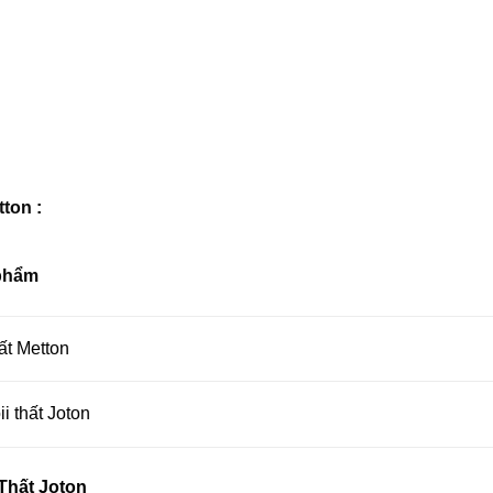
tton
:
phẩm
hất Metton
ii thất Joton
Thất Joton