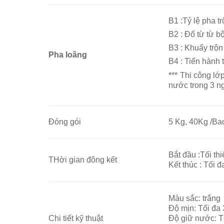
B1 :Tỷ lệ pha t
B2 : Đổ từ từ b
B3 : Khuấy trộn 
Pha loãng
B4 : Tiến hành 
*** Thi công lớ
nước trong 3 n
Đóng gói
5 Kg, 40Kg /Ba
Bắt đầu :Tối th
THời gian đông kết
Kết thúc : Tối 
Màu sắc: trắng
Độ mịn: Tối đa
Chi tiết kỹ thuật
Độ giữ nước: T