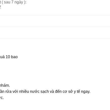
( sau 7 ngày ):
2
quá 10 bao
 nhám.
cần rửa với nhiều nước sạch và đến cơ sở y tế ngay.
c.