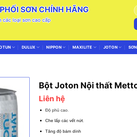
PHỐI SƠN CHÍNH HÃNG
T
k
 các loại sơn cao cấp
OTUN
DULUX
NIPPON
MAXILITE
JOTON
SƠN
Bột Joton Nội thất Mett
Liên hệ
Độ phủ cao.
Che lấp các vết nứt.
Tăng độ bám dính