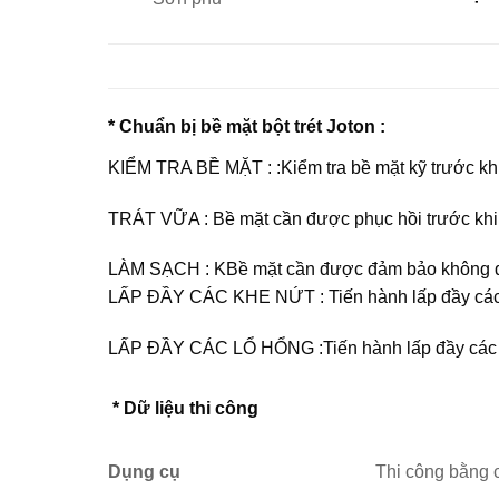
* Chuẩn bị bề mặt bột trét Joton :
KIỂM TRA BỀ MẶT : :Kiểm tra bề mặt kỹ trước kh
TRÁT VỮA : Bề mặt cần được phục hồi trước khi 
LÀM SẠCH : KBề mặt cần được đảm bảo không dính
LẤP ĐẦY CÁC KHE NỨT : Tiến hành lấp đầy các l
LẤP ĐẦY CÁC LỔ HỔNG :Tiến hành lấp đầy các lổ
* Dữ liệu thi công
Dụng cụ
Thi công bằng c