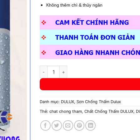
660.00
Không thêm chì & thủy ngân
Chất Chống Thấm DULUX AQUATECH Chống Th
Danh mục:
DULUX
,
Sơn Chống Thấm Dulux
Thẻ:
chat chong tham
,
Chất Chống Thấm DULUX
,
D