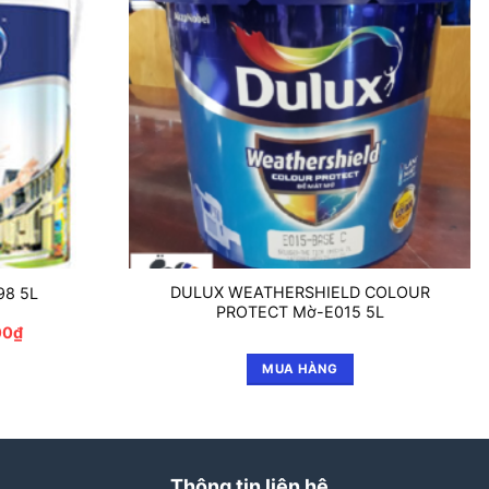
DULUX WEATHERSHIELD COLOUR
98 5L
PROTECT Mờ-E015 5L
Giá
00
₫
hiện
tại
MUA HÀNG
00₫.
là:
860.000₫.
Thông tin liên hệ