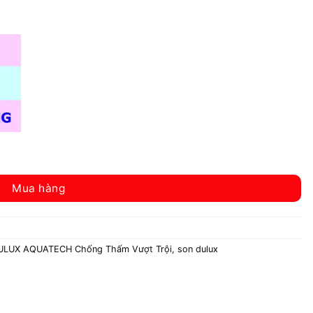
0₫.
ấm Vượt Trội 6Kg số lượng
Mua hàng
ULUX AQUATECH Chống Thấm Vượt Trội
,
son dulux