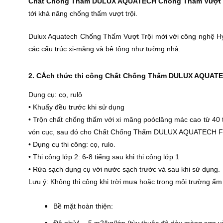
Chất Chống Thấm
DULUX AQUATECH Chống Thấm Vượt 
tới khả năng chống thấm vượt trội.
Dulux Aquatech Chống Thấm Vượt Trội mới với công nghệ Hyd
các cấu trúc xi-măng và bê tông như tường nhà.
2. CÁch thức thi công
Chất Chống Thấm
DULUX AQUATECH
Dụng cụ: cọ, rulô
• Khuấy đều trước khi sử dụng
• Trộn chất chống thấm với xi măng poóclăng mác cao từ 40 t
vón cục, sau đó cho Chất Chống Thấm DULUX AQUATECH FLEX 6
• Dụng cụ thi công: cọ, rulo.
• Thi công lớp 2: 6-8 tiếng sau khi thi công lớp 1
• Rửa sạch dụng cụ với nước sạch trước và sau khi sử dụng.
Lưu ý: Không thi công khi trời mưa hoặc trong môi trường ẩm
Bề mặt hoàn thiện: