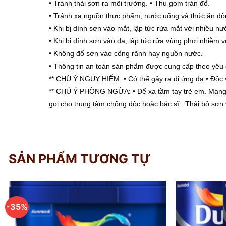
• Tránh thải sơn ra môi trường. • Thu gom tràn đổ.
• Tránh xa nguồn thực phẩm, nước uống và thức ăn độ
• Khi bị dính sơn vào mắt, lập tức rửa mắt với nhiều n
• Khi bị dính sơn vào da, lập tức rửa vùng phơi nhiễ
• Không đổ sơn vào cống rãnh hay nguồn nước.
• Thông tin an toàn sản phẩm được cung cấp theo yêu
** CHÚ Ý NGUY HIỂM: • Có thể gây ra dị ứng da • Độc v
** CHÚ Ý PHÒNG NGỪA: • Để xa tầm tay trẻ em. Mang t
gọi cho trung tâm chống độc hoặc bác sĩ. Thải bỏ sơn 
SẢN PHẨM TƯƠNG TỰ
-35%