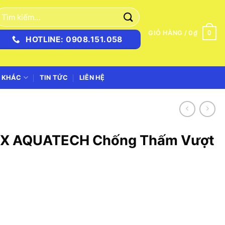
ìm
iếm:
0
GIỎ HÀNG /
0
₫
HOTLINE: 0908.151.058
 KHÁC
TIN TỨC
LIÊN HỆ
UX AQUATECH Chống Thấm Vượt