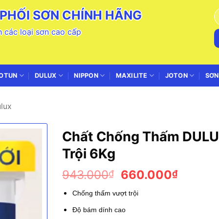
PHỐI SƠN CHÍNH HÃNG
T
k
 các loại sơn cao cấp
OTUN
DULUX
NIPPON
MAXILITE
JOTON
SƠN
lux
Chất Chống Thấm DUL
Trội 6Kg
Giá
Giá
943.000
660.000
₫
₫
gốc
hiện
Chống thấm vượt trội
là:
tại
943.000₫.
là:
Độ bám dính cao