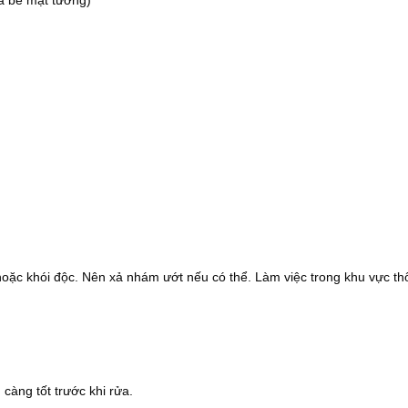
à bề mặt tường)
hoặc khói độc. Nên xả nhám ướt nếu có thể. Làm việc trong khu vực th
 càng tốt trước khi rửa.