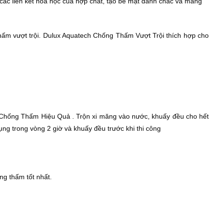
 các liên kết hóa học của hợp chất, tạo bề mặt đanh chắc và mang
hấm vượt trội. Dulux Aquatech Chống Thấm Vượt Trội thích hợp cho
hTM Chống Thấm Hiệu Quả . Trộn xi măng vào nước, khuấy đều cho hết
 trong vòng 2 giờ và khuấy đều trước khi thi công
ng thấm tốt nhất.