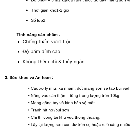
Độ phủ
4 – 5 m2/kg/lớp (tùy thuộc độ dày màng sơn v
Thời gian khô
1-2 giờ
Số lớp
2
Tính năng sản phẩm :
Chống thấm vượt trội
Độ bám dính cao
Không thêm chì & thủy ngân
3. Sức khỏe và An toàn :
• Các xử lý như: xả nhám, đốt màng sơn sẽ tạo bụi và/
• Nâng vác cẩn thận – tổng trọng lượng trên 10kg.
• Mang găng tay và kính bảo vệ mắt
• Tránh hít hơi/bụi sơn
• Chỉ thi công tại khu vực thông thoáng.
• Lấy lại lượng sơn còn dư trên cọ hoặc rulô càng nhiều