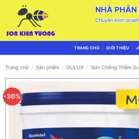
Bỏ
NHÀ PHÂN 
qua
nội
Chuyên kinh doanh
dung
TRANG CHỦ
GIỚI THIỆU
J
Trang chủ
/
Sản phẩm
/
DULUX
/
Sơn Chống Thấm Du
-30%