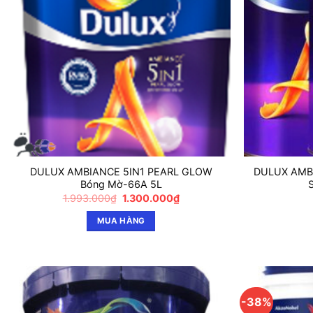
DULUX AMBIANCE 5IN1 PEARL GLOW
DULUX AMB
Bóng Mờ-66A 5L
Giá
Giá
1.993.000
₫
1.300.000
₫
gốc
hiện
là:
tại
MUA HÀNG
1.993.000₫.
là:
1.300.000₫.
-38%