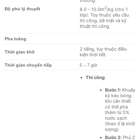
thường.
2
Độ phủ lý thuyết
8.0 – 10.0m
/kg (cho 1
lớp). Tùy thuộc yêu cầu
thi công, bề mặt và kỹ
thuật thi công.
Pha loãng
2 tiếng, tùy thuộc điều
Thời gian khô
kiện thời tiết.
Thời gian chuyển tiếp
5 – 7 giờ
Thi công
Bước 1:
Khuấy
kỹ keo bóng.
Khi cần thiết
có thể pha
thêm từ 5%
nước sạch
(theo tỉ lệ khối
lượng).
Bước 2:
Phủ 2