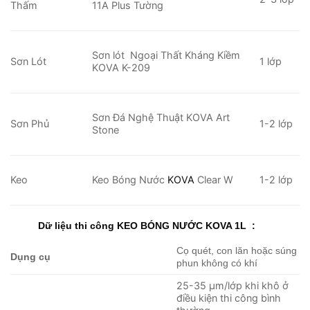
Thấm
11A Plus Tường
Sơn lót Ngoại Thất Kháng Kiềm
Sơn Lót
1 lớp
KOVA K-209
Sơn Đá Nghệ Thuật KOVA Art
Sơn Phủ
1-2 lớp
Stone
Keo
Keo Bóng Nước
KOVA
Clear W
1-2 lớp
Dữ liệu thi công
KEO BÓNG NƯỚC KOVA 1L
:
Cọ quét, con lăn hoặc súng
Dụng cụ
phun không có khí
25-35 µm/lớp khi khô ở
điều kiện thi công bình