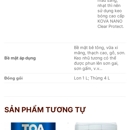
màu sáng,
nhạt thì nên
sử dụng keo
bóng cao cấp
KOVA NANO
Clear Protect.
Bề mặt bê tông, vữa xi
măng, thạch cao, gỗ, sơn.
Bề mặt áp dụng
Keo nhũ tương có thể
được phun lên sơn gai,
sơn gấm, v.v…
Lon 1 L; Thùng 4 L
Đóng gói
SẢN PHẨM TƯƠNG TỰ