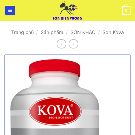
Bỏ
qua
0
nội
dung
Trang chủ
/
Sản phẩm
/
SƠN KHÁC
/
Sơn Kova