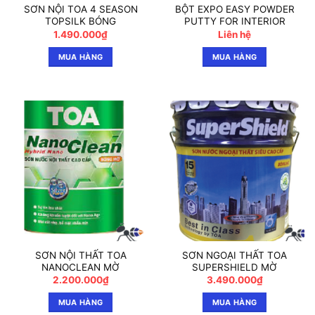
SƠN NỘI TOA 4 SEASON
BỘT EXPO EASY POWDER
TOPSILK BÓNG
PUTTY FOR INTERIOR
1.490.000
₫
Liên hệ
MUA HÀNG
MUA HÀNG
SƠN NỘI THẤT TOA
SƠN NGOẠI THẤT TOA
NANOCLEAN MỜ
SUPERSHIELD MỜ
2.200.000
₫
3.490.000
₫
MUA HÀNG
MUA HÀNG