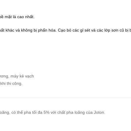
ề mặt là cao nhất.
ất khác và không bị phấn hóa. Cạo bỏ các gỉ sét và các lớp sơn cũ bị 
sương, máy kẻ vạch
hi thi công.
loãng, có thể pha tối đa 5% với chất pha loãng của Joton.