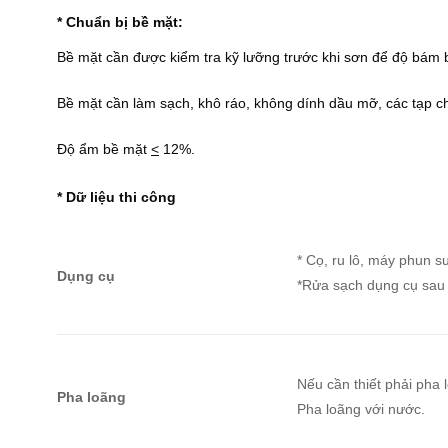
* Chuẩn bị bề mặt:
Bề mặt cần được kiểm tra kỹ lưỡng trước khi sơn để độ bám b
Bề mặt cần làm sạch, khô ráo, không dính dầu mỡ, các tạp ch
Độ ẩm bề mặt
<
12%.
* Dữ liệu thi công
* Cọ, ru lô, máy phun 
Dụng cụ
*Rửa sạch dụng cụ sau k
Nếu cần thiết phải pha 
Pha loãng
Pha loãng với nước.