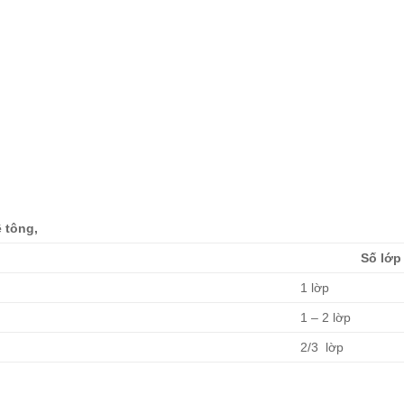
ê tông,
Số lớp
1 lờp
1 – 2 lờp
2/3 lờp