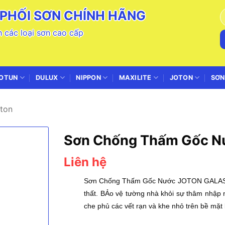
PHỐI SƠN CHÍNH HÃNG
T
k
 các loại sơn cao cấp
OTUN
DULUX
NIPPON
MAXILITE
JOTON
SƠN
ton
Sơn Chống Thấm Gốc 
Liên hệ
Sơn Chống Thấm Gốc Nước JOTON GALA
thất. BẢo vệ tường nhà khỏi sự thâm nhập 
che phủ các vết rạn và khe nhỏ trên bề mặt 