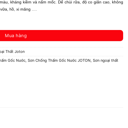
ền màu, kháng kiềm và nấm mốc. Dể chùi rữa, độ co giãn cao, không
 vữa, hồ, xi măng ….
 lượng
Mua hàng
ại Thất Joton
Thấm Gốc Nước
,
Sơn Chống Thấm Gốc Nước JOTON
,
Sơn ngoại thất