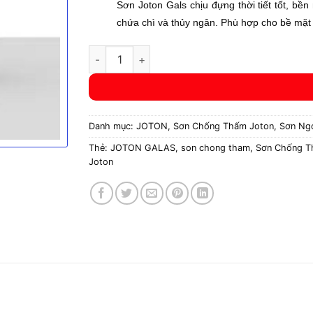
Sơn Joton
Gals chịu đựng thời tiết tốt, b
chứa chì và thủy ngân. Phù hợp cho bề mặt
Sơn Chống Thấm Gốc Nước JOTON GALAS số
Danh mục:
JOTON
,
Sơn Chống Thấm Joton
,
Sơn Ngo
Thẻ:
JOTON GALAS
,
son chong tham
,
Sơn Chống 
Joton