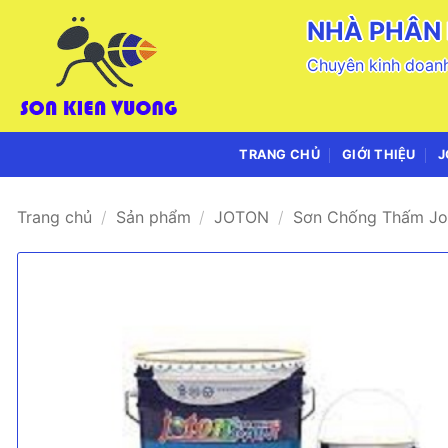
Bỏ
NHÀ PHÂN 
qua
nội
Chuyên kinh doanh
dung
TRANG CHỦ
GIỚI THIỆU
J
Trang chủ
/
Sản phẩm
/
JOTON
/
Sơn Chống Thấm Jo