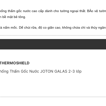
hống thấm gốc nước cao cấp dành cho tường ngoại thất. BẢo vệ tườ
ên bề mặt bê tông.
 và nấm mốc. Dể chùi rữa, độ co giãn cao, không chứa chì và thủy ngâ
ON THERMOSHIELD
ơn Chống Thấm Gốc Nước JOTON GALAS 2-3 lớp