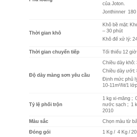
của Joton.
Jonthinner 180
Khô bề mặt: Kh
– 30 phút
Thời gian khô
Khô để xử lý: 2
Thời gian chuyển tiếp
Tối thiểu 12 giờ
Chiều dày khô:
Chiều dày ướt:
Độ dày màng sơn yêu cầu
Định mức phủ lý
10-11m²/lit/1 lớ
1 kg xi-măng ; 0
Tỷ lệ phối trộn
nước sạch ; 1 
2010
Màu sắc
Chọn màu từ b
Đóng gói
1 Kg / 4 Kg / 2