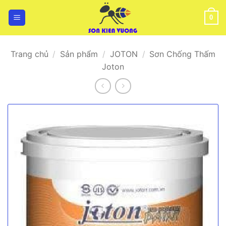
Bỏ
qua
0
nội
dung
Trang chủ
/
Sản phẩm
/
JOTON
/
Sơn Chống Thấm
Joton