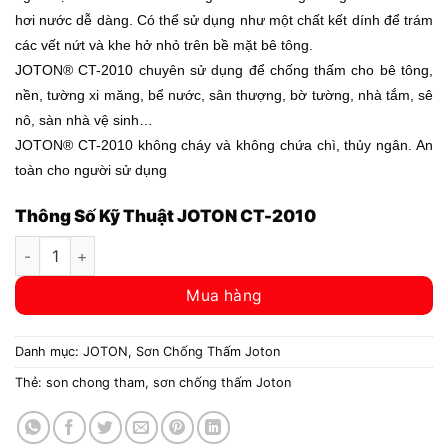
hơi nước dễ dàng. Có thể sử dụng như một chất kết dính để trám
các vết nứt và khe hở nhỏ trên bề mặt bê tông.
JOTON® CT-2010 chuyên sử dụng để chống thấm cho bê tông,
nền, tường xi măng, bể nước, sân thượng, bờ tường, nhà tắm, sê
nô, sàn nhà vệ sinh…
JOTON® CT-2010 không cháy và không chứa chì, thủy ngân. An
toàn cho người sử dụng
Thông Số Kỹ Thuật JOTON CT-2010
Sơn Chống Thấm Xi-Măng Joton CT-2010 số lượng
Mua hàng
Danh mục:
JOTON
,
Sơn Chống Thấm Joton
Thẻ:
son chong tham
,
sơn chống thấm Joton