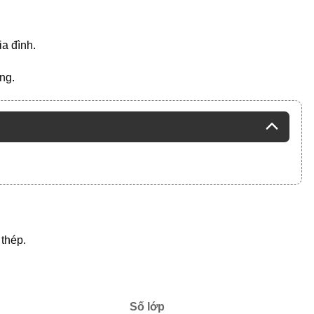
a đình.
ng.
 thép.
Số lớp