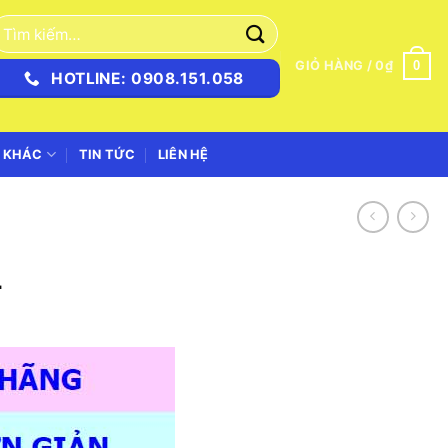
ìm
iếm:
0
GIỎ HÀNG /
0
₫
HOTLINE: 0908.151.058
 KHÁC
TIN TỨC
LIÊN HỆ
L