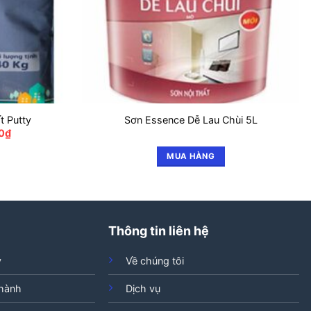
t Putty
Sơn Essence Dễ Lau Chùi 5L
Giá
0
₫
hiện
tại
MUA HÀNG
₫.
là:
300.000₫.
Thông tin liên hệ
ý
Về chúng tôi
 hành
Dịch vụ