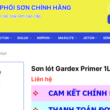
PHỐI SƠN CHÍNH HÃNG
T
k
 các loại sơn cao cấp
OTUN
DULUX
NIPPON
MAXILITE
JOTON
SƠN
otun
Sơn lót Gardex Primer 1
Liên hệ