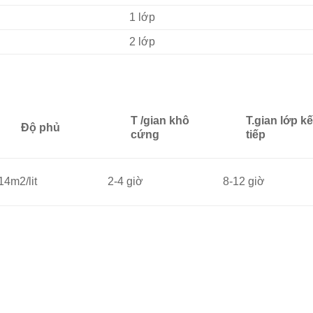
1 lớp
2 lớp
T /gian khô
T.gian lớp kế
Độ phủ
cứng
tiếp
14m2/lit
2-4 giờ
8-12 giờ