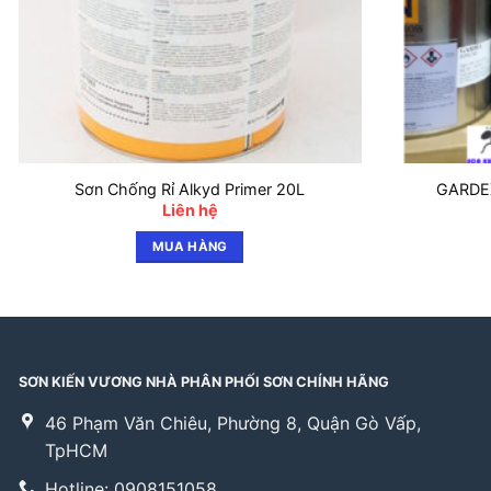
Sơn Chống Rỉ Alkyd Primer 20L
GARDEX
Liên hệ
MUA HÀNG
SƠN KIẾN VƯƠNG NHÀ PHÂN PHỐI SƠN CHÍNH HÃNG
46 Phạm Văn Chiêu, Phường 8, Quận Gò Vấp,
TpHCM
Hotline: 0908151058