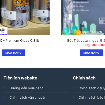
 – Premium Gloss 0.8 lit
Bột Trét Jotun ngoại thấ
Giá
359.000
₫
300.00
gốc
là:
MUA HÀNG
MUA HÀNG
359.000
Tiện ích website
Chính sách
Hướng dẫn mua hàng
Chính sách đại l
Chính sách vận chuyển
Chính sách bảo