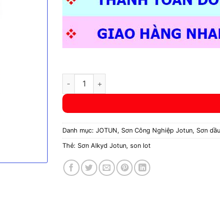
Sơn lót Gardex Primer 1L số lượng
Danh mục:
JOTUN
,
Sơn Công Nghiệp Jotun
,
Sơn dầu
Thẻ:
Sơn Alkyd Jotun
,
son lot