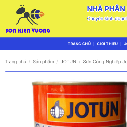
Bỏ
NHÀ PHÂN 
qua
nội
Chuyên kinh doanh
dung
TRANG CHỦ
GIỚI THIỆU
J
Trang chủ
/
Sản phẩm
/
JOTUN
/
Sơn Công Nghiệp J