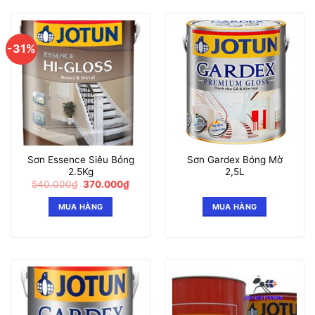
-31%
Sơn Essence Siêu Bóng
Sơn Gardex Bóng Mờ
2.5Kg
2,5L
Giá
Giá
540.000
₫
370.000
₫
gốc
hiện
là:
tại
MUA HÀNG
MUA HÀNG
540.000₫.
là:
370.000₫.