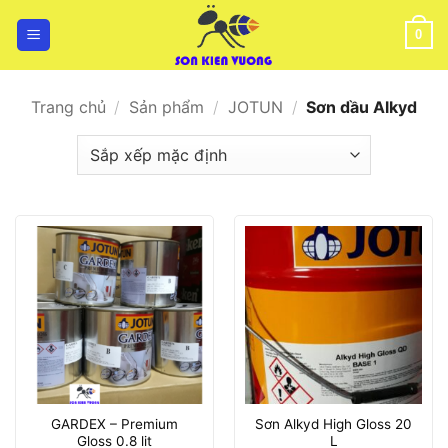
Bỏ
qua
0
nội
dung
Trang chủ
/
Sản phẩm
/
JOTUN
/
Sơn dầu Alkyd
GARDEX – Premium
Sơn Alkyd High Gloss 20
Gloss 0.8 lit
L