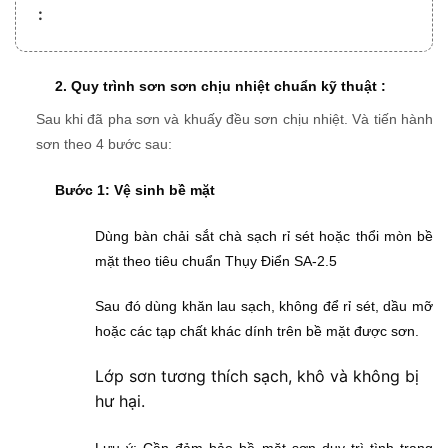
:
2.
Quy trình sơn sơn chịu nhiệt chuẩn kỹ thuật :
Sau khi đã pha sơn và khuấy đều sơn chịu nhiệt. Và tiến hành
sơn theo 4 bước sau:
Bước 1: Vệ sinh bề mặt
Dùng bàn chải sắt chà sạch rỉ sét hoặc thổi mòn bề
mặt theo tiêu chuẩn Thụy Điển SA-2.5
Sau đó dùng khăn lau sạch, không để rỉ sét, dầu mỡ
hoặc các tạp chất khác dính trên bề mặt được sơn.
Lớp sơn tương thích sạch, khô và không bị
hư hại.
Lưu ý: Cần đảm bảo bề mặt sơn duy trì tình trạng