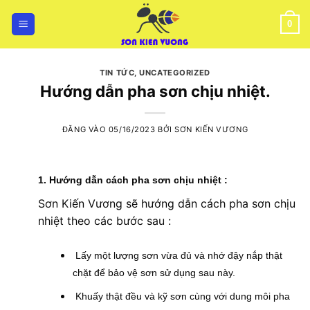
Bỏ
qua
0
nội
dung
TIN TỨC
,
UNCATEGORIZED
Hướng dẫn pha sơn chịu nhiệt.
ĐĂNG VÀO
05/16/2023
BỞI
SƠN KIẾN VƯƠNG
1. Hướng dẫn cách pha
sơn chịu nhiệt
:
Sơn Kiến Vương sẽ hướng dẫn cách pha sơn chịu
nhiệt theo các bước sau :
Lấy một lượng sơn vừa đủ và nhớ đậy nắp thật
chặt để bảo vệ sơn sử dụng sau này.
Khuấy thật đều và kỹ sơn cùng với dung môi pha