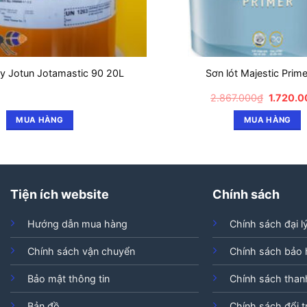
y Jotun Jotamastic 90 20L
Sơn lót Majestic Prime
Giá
2.867.000
₫
1.720.
gốc
là:
MUA HÀNG
MUA HÀNG
2.867.0
Tiện ích website
Chính sách
Hướng dẫn mua hàng
Chính sách đại l
Chính sách vận chuyển
Chính sách bảo
Bảo mật thông tin
Chính sách than
Bản đồ
Chính sách đổi t