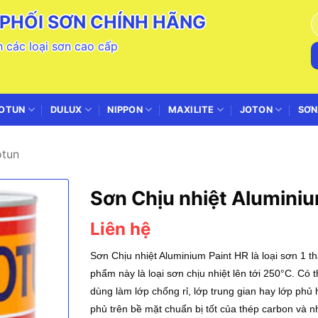
PHỐI SƠN CHÍNH HÃNG
T
k
 các loại sơn cao cấp
OTUN
DULUX
NIPPON
MAXILITE
JOTON
SƠN
otun
Sơn Chịu nhiệt Aluminiu
Liên hệ
Sơn Chịu nhiệt Aluminium Paint HR
là loại sơn 1 t
phẩm này là loại sơn chịu nhiệt lên tới 250°C. Có
dùng làm lớp chống rỉ, lớp trung gian hay lớp phủ
phủ trên bề mặt chuẩn bị tốt của thép carbon và 