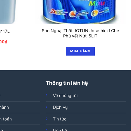
Sơn Ngoại Thất JOTUN Jotashield Che
r 17L
Phủ vết Nứt-5LIT
Giá
000
₫
hiện
tại
MUA HÀNG
00₫.
là:
1.720.000₫.
Thông tin liên hệ
ý
Về chúng tôi
 hành
Dịch vụ
h toán
Tin tức
rả
Liên hệ