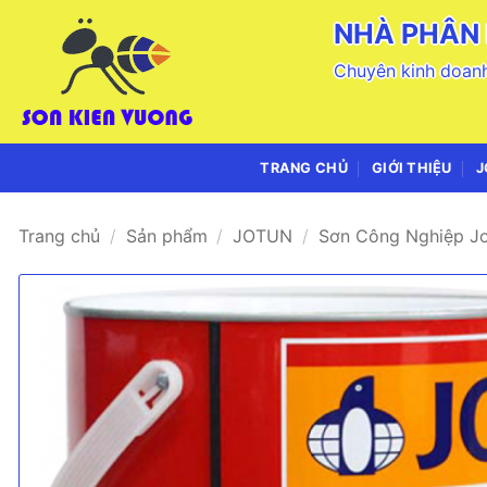
Bỏ
NHÀ PHÂN 
qua
nội
Chuyên kinh doanh
dung
TRANG CHỦ
GIỚI THIỆU
J
Trang chủ
/
Sản phẩm
/
JOTUN
/
Sơn Công Nghiệp J