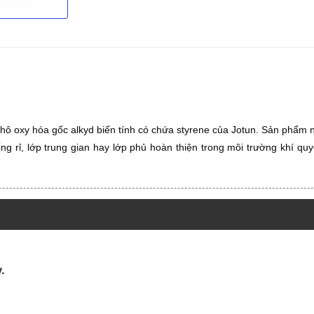
khô oxy hóa gốc alkyd biến tính có chứa styrene của
Jotun
. Sản phẩm n
g rỉ, lớp trung gian hay lớp phủ hoàn thiện trong môi trường khí qu
.