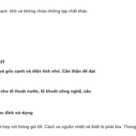
sạch, khô và không chứa những tạp chất khác.
y).
á góc cạnh và diện tích nhỏ. Cẩn thận để đạt
 cho lổ thoát nước, lổ khoét công nghệ, các
mục đích sử dụng
 hợp với thông gió tốt. Cách xa nguồn nhiệt và thiết bị phát lửa. Th