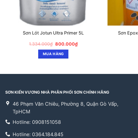
Sơn Lót Jotun Ultra Primer 5L
Sơn Epox
Giá
Giá
1.334.000
₫
800.000
₫
gốc
hiện
là:
tại
MUA HÀNG
1.334.000₫.
là:
800.000₫.
SƠN KIẾN VƯƠNG NHÀ PHÂN PHỐI SƠN CHÍNH HÃNG
46 Phạm Văn Chiêu, Phường 8, Quận Gò Vấp,
TpHCM
Hotline: 0908151058
Hotline: 0364.184.845