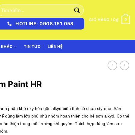
ìm
iếm:
0
GIỎ HÀNG /
0
₫
HOTLINE: 0908.151.058
 KHÁC
TIN TỨC
LIÊN HỆ
m Paint HR
hành phần khô oxy hóa gốc alkyd biến tính có chứa styrene. Sản
 thể dùng làm lớp phủ nhủ nhôm hoàn thiện cho hệ sơn alkyd. Có thể
 hoàn thiện trong môi trường khí quyển.
T
hích hợp dùng làm sơn
nhôm.