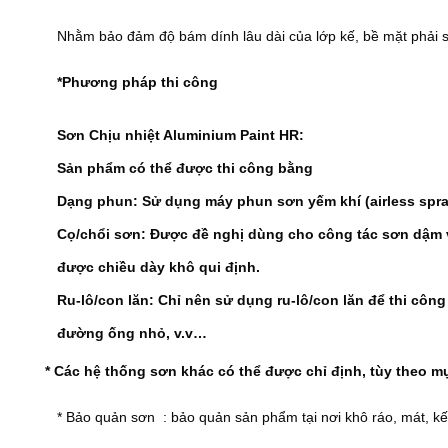
Nhằm bảo đảm độ bám dính lâu dài của lớp kế, bề mặt phải 
*Phương pháp thi công
Sơn Chịu nhiệt
Aluminium Paint
HR:
Sản phẩm có thể được thi công bằng
Dạng phun: Sử dụng máy phun sơn yếm khí (airless spra
Cọ/chổi sơn: Được đề nghị dùng cho công tác sơn dậm v
được chiều dày khô qui định.
Ru-lô/con lăn: Chỉ nên sử dụng ru-lô/con lăn để thi công
đường ống nhỏ, v.v…
* Các hệ thống sơn khác có thể được chỉ định, tùy theo 
* Bảo quản sơn : bảo quản sản phẩm tại nơi khô ráo, mát, kết