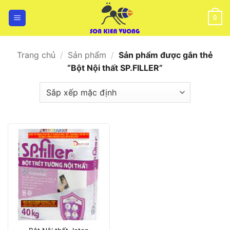
Bỏ
qua
0
nội
dung
Trang chủ
/
Sản phẩm
/
Sản phẩm được gắn thẻ
“Bột Nội thất SP.FILLER”